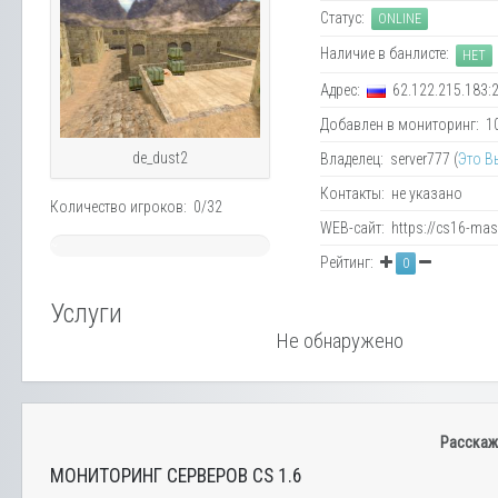
Статус:
ONLINE
Наличие в банлисте:
НЕТ
Адрес:
62.122.215.183:
Добавлен в мониторинг: 10.
de_dust2
Владелец: server777 (
Это В
Контакты: не указано
Количество игроков: 0/32
WEB-сайт: https://cs16-mast
~
Рейтинг:
0
0%
Услуги
Не обнаружено
Расскаж
МОНИТОРИНГ СЕРВЕРОВ CS 1.6