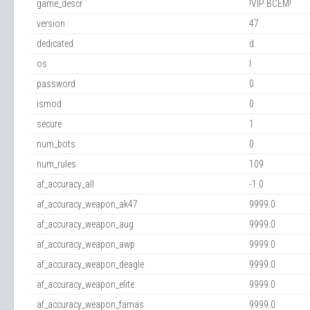
game_descr
!VIP ВСЕМ!
version
47
dedicated
d
os
l
password
0
ismod
0
secure
1
num_bots
0
num_rules
109
af_accuracy_all
-1.0
af_accuracy_weapon_ak47
9999.0
af_accuracy_weapon_aug
9999.0
af_accuracy_weapon_awp
9999.0
af_accuracy_weapon_deagle
9999.0
af_accuracy_weapon_elite
9999.0
af_accuracy_weapon_famas
9999.0