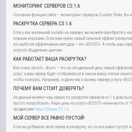
МОНИТОРИНГ СЕРВЕРОВ CS 1.6
Основная функция сайта — мониторинг серверов Counter-Strike. Вы м
РАСКРУТКА СЕРВЕРА CS 1.6
Если у вас маленький онлайн на сервере, вы можете приобрести у на
новыми игроками. Если вам нужен самый сильный эффект раскрутки,
из наиболее эффективных методов — это «BOOST». А чтобы ваш серве
услугой «Выделение цветом».
КАК РАБОТАЕТ ВАША РАСКРУТКА?
Всё очень просто. «Буст» — это на сегодняшний день самый эффектив
услуг, и ваш сервер будет отображаться в самом верху списка нашег
чтобы поиграть. Например, подключив к своему серверу услугу «BOOS
ПОЧЕМУ ВАМ СТОИТ ДОВЕРЯТЬ?
На данный момент наш сервис по раскрутке серверов кс 1.6 довольн
просто попробовать. Наши цены на услугу «BOOST» начинаются от 10
продвигаем
Наши Сборки CS 1.6
.
МОЙ СЕРВЕР ВСЕ РАВНО ПУСТОЙ!
Если вы добавили свой сервер в раскрутку, но он все равно пустуе