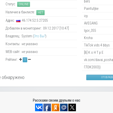
bers
Статус:
ONLINE
Painfulljke
Наличие в банлисте:
НЕТ
icy
Адрес:
46.174.52.5:27205
AVEGANG
Добавлен в мониторинг: 09.12.2017 [10:47]
Igor_355
Владелец: System (
Это Вы?
)
Kroha
Контакты: не указано
TikTok vids 4 bbys
WEB-сайт: не указано
[B] K o H T p E
Рейтинг:
vk.com/davai_posha
1
ГЛЭК2003))
 обнаружено
ОТОБРАЗ
Расскажи своим друзьям о нас