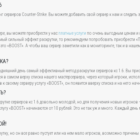
6
серверов Counter-Strike. Вы можете добавить свой сервер к нам и следить з
ере, вы можете приобрести у нас
платные услуги
по очень выгодным ценам и 
мый сильный эффект раскрутки, то рекомендуем попробовать приобрести «Пр
то «BOOST». А чтобы ваш сервер заметили как в мониторинге, так и в наше
ТКА?
егодняшний день самый эффективный метод раскрутки серверов кс 1.6. Вы при
ься в самом верху списка нашего мастерсервера, через который игроки, испо
 к своему серверу услугу «BOOST», он появится вверху списка и на него нач
ТЬ?
рутке серверов кс 1.6 довольно молодой, но для получения новых игроков 
лугу «BOOST» начинаются от 10 рублей. Это не так уж и много. Каждый день
ОЙ!
рутку, но он все равно пустует или на нем мало игроков, возможно причины