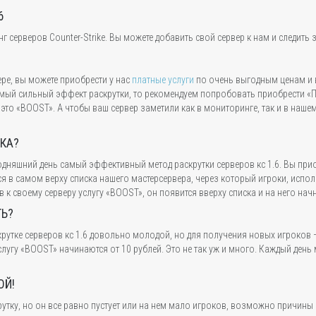
6
серверов Counter-Strike. Вы можете добавить свой сервер к нам и следить з
ере, вы можете приобрести у нас
платные услуги
по очень выгодным ценам и 
мый сильный эффект раскрутки, то рекомендуем попробовать приобрести «Пр
то «BOOST». А чтобы ваш сервер заметили как в мониторинге, так и в наше
ТКА?
егодняшний день самый эффективный метод раскрутки серверов кс 1.6. Вы при
ься в самом верху списка нашего мастерсервера, через который игроки, испо
 к своему серверу услугу «BOOST», он появится вверху списка и на него нач
ТЬ?
рутке серверов кс 1.6 довольно молодой, но для получения новых игроков 
лугу «BOOST» начинаются от 10 рублей. Это не так уж и много. Каждый день
ОЙ!
рутку, но он все равно пустует или на нем мало игроков, возможно причины