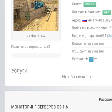
Статус:
ONLINE
Наличие в банлисте:
НЕТ
Адрес:
46.174.48.160:2
Добавлен в мониторинг: 21.
de_dust2_2x2
Владелец: Inquisitor064 (
Эт
Контакты: не указано
Количество игроков: 0/32
WEB-сайт: не указано
~
Рейтинг:
0
0%
Услуги
Не обнаружено
Расскаж
МОНИТОРИНГ СЕРВЕРОВ CS 1.6