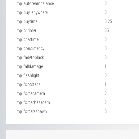
mp_autoteambalance
0
mp_buy_anywhere
0
mp_buytime
0.25
mp_c4timer
35
mp_chattime
0
mp_consistency
0
mp_fadetoblack
0
mp_falldamage
1
mp_flashlight
0
mp_footsteps
1
mp_forcecamera
2
mp_forcechasecam
2
mp_forcerespawn
0