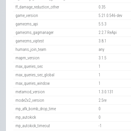
ff_damage_reduction_other
0.35
game_version
5.21.0.546-dev
gamecms_api
5.5.3
gamecms_gagmanager
2.2.7 ReApi
gamecms_viptest
3.8.1
humans_join_team
any
mapm_version
3.1.5
max_queries_sec
1
max_queries_sec_global
1
max_queries_window
1
metamod_version
1.3.0.131
mode2x2_version
2.5re
mp_afk_bomb_drop_time
0
mp_autokick
0
mp_autokick_timeout
-1