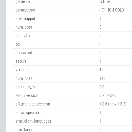
game_dir
cstrike
game_descr
НОЧНОЙ GOLD
steamappid
10
num_bots
0
dedicated
d
os
l
password
0
secure
1
version
49
num_rules
140
accuracy_fix
3.0
aemu_version
5.2.12.525
afk_manager_version
1.0.6 (amx 1.8.3)
allow_spectators
1
amx_client_languages
1
amx_language
ru