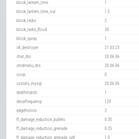
block_lantern_time
1
block_lantern_time_out
1.5
block_radio
2
block_radio_flood
30
block_spray
1
c4_destroyer
21.03.23
chat_rbs
20.06.06
cmdmenu_rbs
20.06.06
coop
0
csstats_mysql
20.06.06
deathmatch
1
decalfrequency
120
edgefriction
2
ff_damage_reduction_bullets
0.35
ff_damage_reduction_grenade
0.25
ff_damage_reduction_grenade_self
1.0