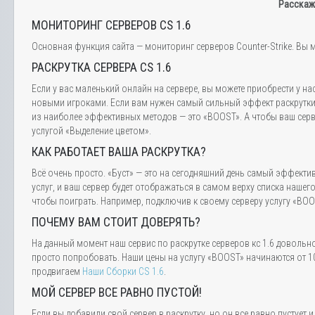
Расскаж
МОНИТОРИНГ СЕРВЕРОВ CS 1.6
Основная функция сайта — мониторинг серверов Counter-Strike. Вы м
РАСКРУТКА СЕРВЕРА CS 1.6
Если у вас маленький онлайн на сервере, вы можете приобрести у на
новыми игроками. Если вам нужен самый сильный эффект раскрутки,
из наиболее эффективных методов — это «BOOST». А чтобы ваш серве
услугой «Выделение цветом».
КАК РАБОТАЕТ ВАША РАСКРУТКА?
Всё очень просто. «Буст» — это на сегодняшний день самый эффектив
услуг, и ваш сервер будет отображаться в самом верху списка нашег
чтобы поиграть. Например, подключив к своему серверу услугу «BOOS
ПОЧЕМУ ВАМ СТОИТ ДОВЕРЯТЬ?
На данный момент наш сервис по раскрутке серверов кс 1.6 довольн
просто попробовать. Наши цены на услугу «BOOST» начинаются от 10
продвигаем
Наши Сборки CS 1.6
.
МОЙ СЕРВЕР ВСЕ РАВНО ПУСТОЙ!
Если вы добавили свой сервер в раскрутку, но он все равно пустуе