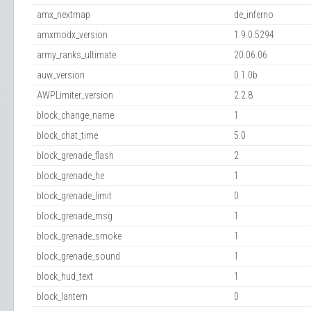
amx_nextmap
de_inferno
amxmodx_version
1.9.0.5294
army_ranks_ultimate
20.06.06
auw_version
0.1.0b
AWPLimiter_version
2.2.8
block_change_name
1
block_chat_time
5.0
block_grenade_flash
2
block_grenade_he
1
block_grenade_limit
0
block_grenade_msg
1
block_grenade_smoke
1
block_grenade_sound
1
block_hud_text
1
block_lantern
0