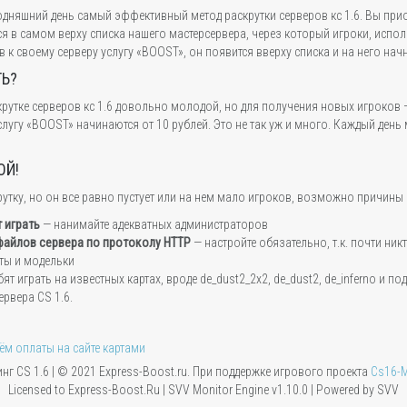
егодняшний день самый эффективный метод раскрутки серверов кс 1.6. Вы при
ься в самом верху списка нашего мастерсервера, через который игроки, испо
 к своему серверу услугу «BOOST», он появится вверху списка и на него нач
ТЬ?
рутке серверов кс 1.6 довольно молодой, но для получения новых игроков 
лугу «BOOST» начинаются от 10 рублей. Это не так уж и много. Каждый день
ОЙ!
рутку, но он все равно пустует или на нем мало игроков, возможно причины
 играть
— нанимайте адекватных администраторов
 файлов сервера по протоколу HTTP
— настройте обязательно, т.к. почти никт
ты и модельки
т играть на известных картах, вроде de_dust2_2x2, de_dust2, de_inferno и п
ервера CS 1.6.
г CS 1.6 | © 2021 Express-Boost.ru. При поддержке игрового проекта
Сs16-M
Licensed to Express-Boost.Ru | SVV Monitor Engine v1.10.0 | Powered by SVV