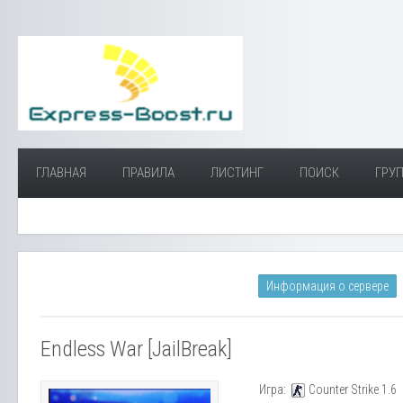
ГЛАВНАЯ
ПРАВИЛА
ЛИСТИНГ
ПОИСК
ГРУП
Информация о сервере
Endless War [JailBreak]
Игра:
Counter Strike 1.6