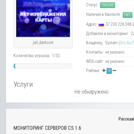
Статус:
ONLINE
Наличие в банлисте:
НЕТ
Адрес:
37.230.228.248:
Добавлен в мониторинг: 22.
jail_darkover
Владелец: System (
Это Вы?
Контакты: не указано
Количество игроков: 1/32
WEB-сайт: не указано
~
Рейтинг:
0
3%
Услуги
Не обнаружено
Расскаж
МОНИТОРИНГ СЕРВЕРОВ CS 1.6