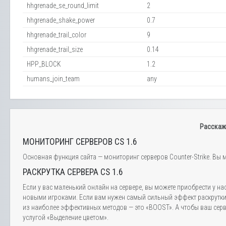
hhgrenade_se_round_limit
2
hhgrenade_shake_power
0.7
hhgrenade_trail_color
9
hhgrenade_trail_size
0.14
HPP_BLOCK
1.2
humans_join_team
any
Расскаж
МОНИТОРИНГ СЕРВЕРОВ CS 1.6
Основная функция сайта — мониторинг серверов Counter-Strike. Вы м
РАСКРУТКА СЕРВЕРА CS 1.6
Если у вас маленький онлайн на сервере, вы можете приобрести у на
новыми игроками. Если вам нужен самый сильный эффект раскрутки,
из наиболее эффективных методов — это «BOOST». А чтобы ваш серве
услугой «Выделение цветом».