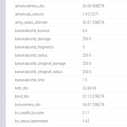
amxmodmenu_rbs
26.06.05BETA
amxmodx_version
1.9.0.5271
army_ranks_ultimate
26.07.23BETA
bananabomb_bounce
0.4
bananabomb_damage
250.0
bananabomb_fragments
3
bananabomb_radius
250.0
bananabomb_shrapnel_damage
250.0
bananabomb_shrapnel_radius
250.0
bananabomb_time
1.5
bets_rbs
26.04.09
blind_rbs
22.12.07BETA
bonusmenu_rbs
26.07.23BETA
bs_health_booster
3.11
bs_revive_teammates
1.62