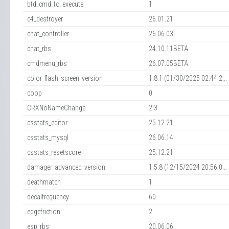
btd_cmd_to_execute
1
c4_destroyer
26.01.21
chat_controller
26.06.03
chat_rbs
24.10.11BETA
cmdmenu_rbs
26.07.05BETA
color_flash_screen_version
1.8.1 (01/30/2025 02:44:2...
coop
0
CRXNoNameChange
2.3
csstats_editor
25.12.21
csstats_mysql
26.06.14
csstats_resetscore
25.12.21
damager_advanced_version
1.5.8 (12/15/2024 20:56:0...
deathmatch
1
decalfrequency
60
edgefriction
2
esp_rbs
20.06.06