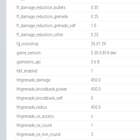
ff_damage_reduction_bullets
0.35
ff_damage_reduction_grenade
0.25
ff_damage_reduction_grenade_self
1.0
ff_damage_reduction_other
0.25
fg_rconshop
26.01.29
game_version
5.30.0.814-dev
gamecms_api
5.6.8
hbf_enabled
1
hhgrenade_damage
450.0
hhgrenade_knockback_power
400.0
hhgrenade_knockback_self
0
hhgrenade_radius
450.0
hhgrenade_se_access
s
hhgrenade_se_count
1
hhgrenade_se_min_round
3