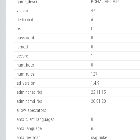
game_descr
ВСЕМ ЛАЙТ VIP
version
47
dedicated
d
os
l
password
0
ismod
0
secure
1
num_bots
0
num_rules
127
ad_version
1.4.9
adminchat_rbs
22.11.15
admincmd_rbs
26.01.20
allow_spectators
1
amx_client_languages
0
amx_language
ru
amx_nextmap
csg_nuke