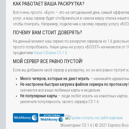
КАК РАБОТАЕТ ВАША РАСКРУТКА?
Всё очень просто. «Буст» — это на сегодняшний день самый эффектив
услуг, и ваш сервер будет отображаться в самом верху списка нашег
чтобы поиграть. Например, подключив к своему серверу услугу «BOOS
ПОЧЕМУ ВАМ СТОИТ ДОВЕРЯТЬ?
На данный момент наш сервис по раскрутке серверов кс 1.6 довольн
просто попробовать. Наши цены на услугу «BOOST» начинаются от 10
продвигаем
Наши Сборки CS 1.6
.
МОЙ СЕРВЕР ВСЕ РАВНО ПУСТОЙ!
Если вы добавили свой сервер в раскрутку, но он все равно пустуе
Много читеров, которые не дают играть
— нанимайте адекватн
Не настроена быстрая загрузка файлов сервера по протоколу
скачаются все ваши любимые карты и модельки
Не популярные карты
— люди любят играть на известных картах, 
увеличите популярность своего сервера CS 1.6.
Мониторинг CS 1.6 | © 2021 Express-Boo